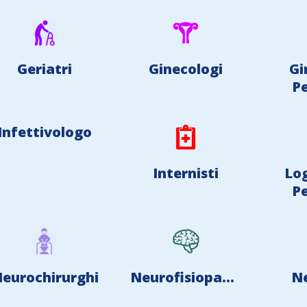
Geriatri
Ginecologi
Gi
Pe
Infettivologo
Internisti
Lo
Pe
eurochirurghi
Neurofisiopatologi
Ne