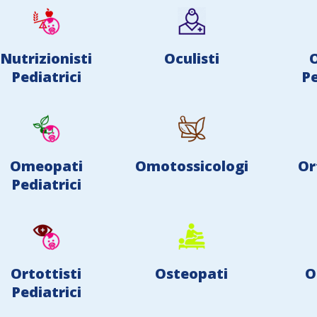
Nutrizionisti
Oculisti
O
Pediatrici
Pe
Omeopati
Omotossicologi
Or
Pediatrici
Ortottisti
Osteopati
O
Pediatrici