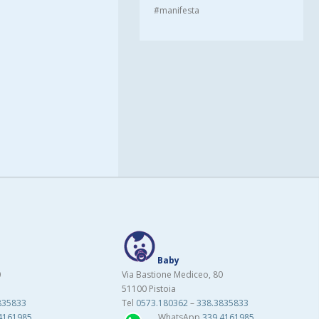
#manifesta
Baby
0
Via Bastione Mediceo, 80
51100 Pistoia
835833
Tel
0573.180362
–
338.3835833
4161985
WhatsApp
339.4161985