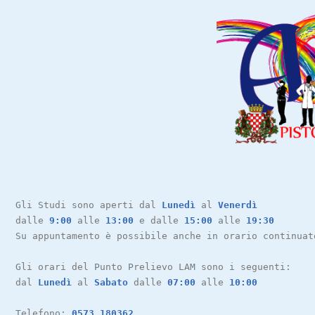
Gli Studi sono aperti dal 
Lunedì
 al 
Venerdì
dalle 
9:00
 alle 
13:00
 e dalle 
15:00
 alle 
19:30
Su appuntamento è possibile anche in orario continuat
Gli orari del Punto Prelievo LAM sono i seguenti:
dal 
Lunedì
 al 
Sabato 
dalle 
07:00 
alle 
10:00
Telefono: 
0573 180362