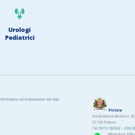
Urologi
Pediatrici
Informativa sul trattamento dei dati
Pistoia
Via Bastione Mediceo, 8
51100 Pistoia
Tel
0573.180362
–
338.3
WhatsApp
339.