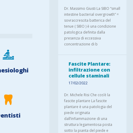
Dr. Massimo Giusti La SIBO “small
intestine bacterial overgrowth” =
sovraccrescita batterica del
tenue ( SIBO ) è una condizione
patologica definita dalla
presenza di eccessiva
concentrazione di b
Fascite Plantare:
nesiologhi
infiltrazione con
cellule staminali
17/02/2022
Dr. Michele Risi Che cos’è la
fascite plantare La fascite
plantare è una patologia del
piede originata
entisti
dall’infiammazione di una
struttura legamentosa posta
sotto la pianta del piede e