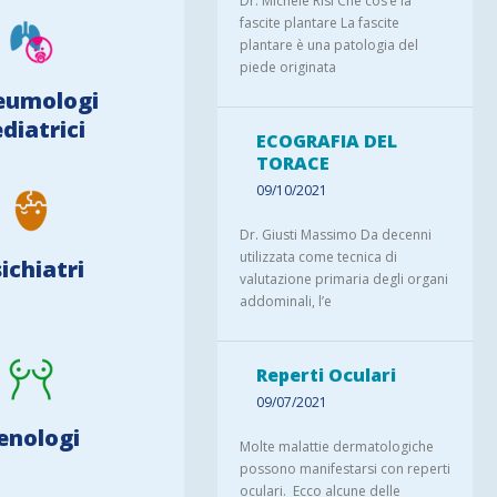
Dr. Michele Risi Che cos’è la
fascite plantare La fascite
plantare è una patologia del
piede originata
eumologi
diatrici
ECOGRAFIA DEL
TORACE
09/10/2021
Dr. Giusti Massimo Da decenni
utilizzata come tecnica di
ichiatri
valutazione primaria degli organi
addominali, l’e
Reperti Oculari
09/07/2021
enologi
Molte malattie dermatologiche
possono manifestarsi con reperti
oculari. Ecco alcune delle