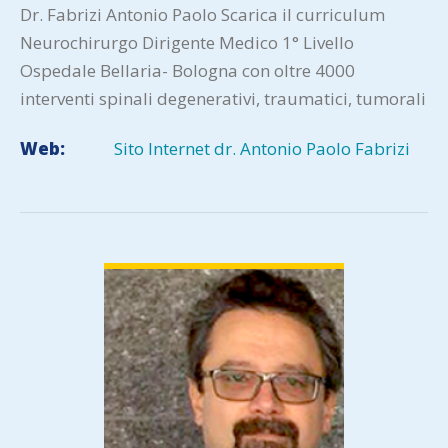
Dr. Fabrizi Antonio Paolo Scarica il curriculum
Neurochirurgo Dirigente Medico 1° Livello
Ospedale Bellaria- Bologna con oltre 4000
interventi spinali degenerativi, traumatici, tumorali
e malformativi. Inoltre presso l’Ospedale Bellaria
Web:
Sito Internet dr. Antonio Paolo Fabrizi
sono…
VIEW DETAIL