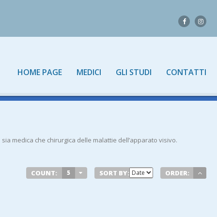
HOME PAGE
MEDICI
GLI STUDI
CONTATTI
 sia medica che chirurgica delle malattie dell’apparato visivo.
COUNT:
5
SORT BY:
ORDER: