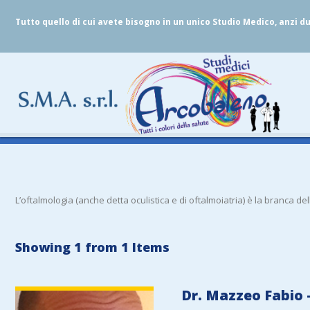
Tutto quello di cui avete bisogno in un unico Studio Medico, anzi d
L’oftalmologia (anche detta oculistica e di oftalmoiatria) è la branca de
Showing 1 from 1 Items
VIEW DETAIL
Dr. Mazzeo Fabio 