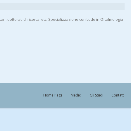
ari, dottorati di ricerca, etc: Specializzazione con Lode in Oftalmologia
Home Page
Medici
Gli Studi
Contatti