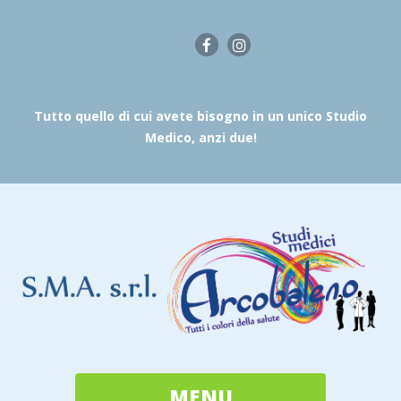
Tutto quello di cui avete bisogno in un unico Studio
Medico, anzi due!
MENU