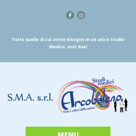
Tutto quello di cui avete bisogno in un unico Studio
Medico, anzi due!
MENU