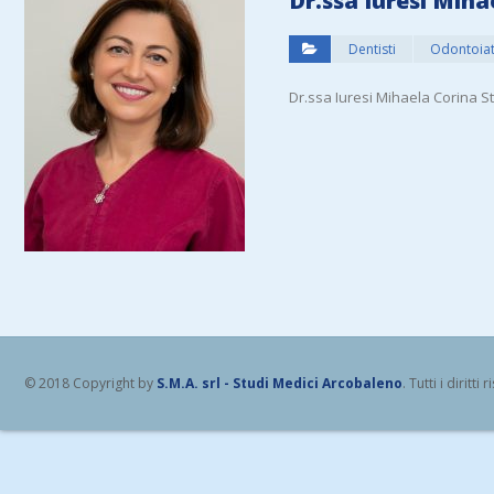
Dr.ssa Iuresi Miha
Dentisti
Odontoiat
Dr.ssa Iuresi Mihaela Corina S
© 2018 Copyright by
S.M.A. srl - Studi Medici Arcobaleno
. Tutti i diritti r