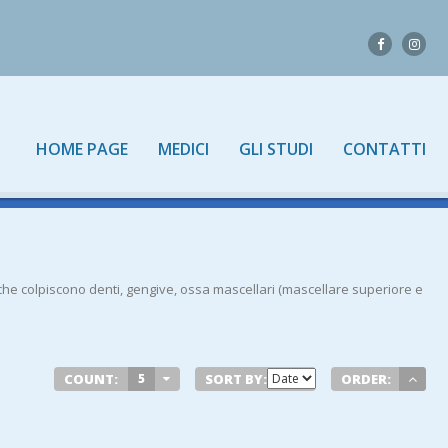
HOME PAGE
MEDICI
GLI STUDI
CONTATTI
 che colpiscono denti, gengive, ossa mascellari (mascellare superiore e
COUNT:
5
SORT BY:
ORDER: