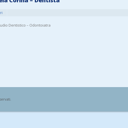
ela Corina – Dentista
ri
tudio Dentistico – Odontoiatra
iservati.