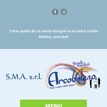
Tutto quello di cui avete bisogno in un unico Studio
Medico, anzi due!
MENU