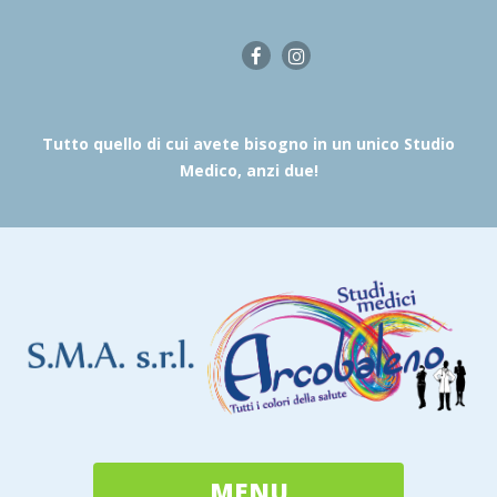
Tutto quello di cui avete bisogno in un unico Studio
Medico, anzi due!
MENU