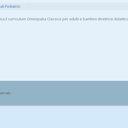
i Pediatrici
a il curriculum Omeopatia Classica per adulti e bambini direttrice didattic
iservati.