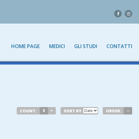
HOME PAGE
MEDICI
GLI STUDI
CONTATTI
COUNT:
5
SORT BY:
ORDER: