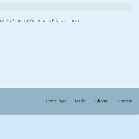
a della Scuola di Omeopatia Effatà di Lucca
Home Page
Medici
Gli Studi
Contatti