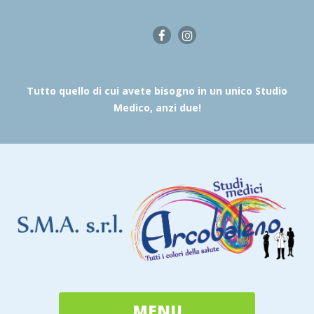
Tutto quello di cui avete bisogno in un unico Studio
Medico, anzi due!
MENU