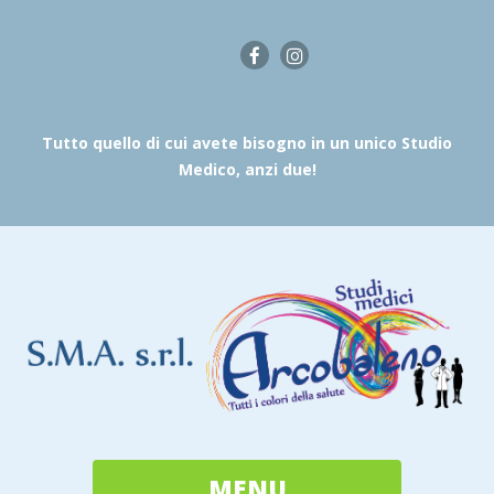
Tutto quello di cui avete bisogno in un unico Studio
Medico, anzi due!
MENU