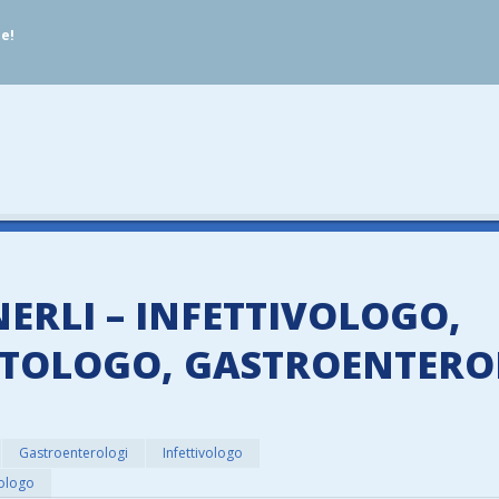
ue!
ERLI – INFETTIVOLOGO,
PATOLOGO, GASTROENTER
Gastroenterologi
Infettivologo
rologo