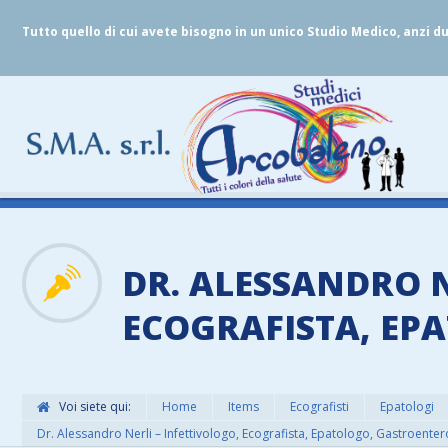
Tutto quello di cui avete bisogno in un unico Studio Medico, anzi d
DR. ALESSANDRO N
ECOGRAFISTA, E
Voi siete qui:
Home
Items
Ecografisti
Epatologi
Dr. Alessandro Nerli – Infettivologo, Ecografista, Epatologo, Gastroente