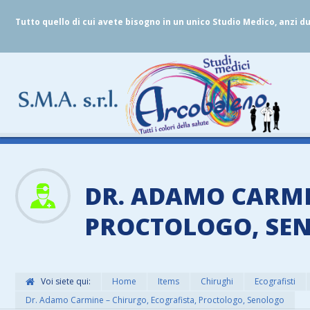
Tutto quello di cui avete bisogno in un unico Studio Medico, anzi d
DR. ADAMO CARMI
PROCTOLOGO, SE
Voi siete qui:
Home
Items
Chirughi
Ecografisti
Dr. Adamo Carmine – Chirurgo, Ecografista, Proctologo, Senologo