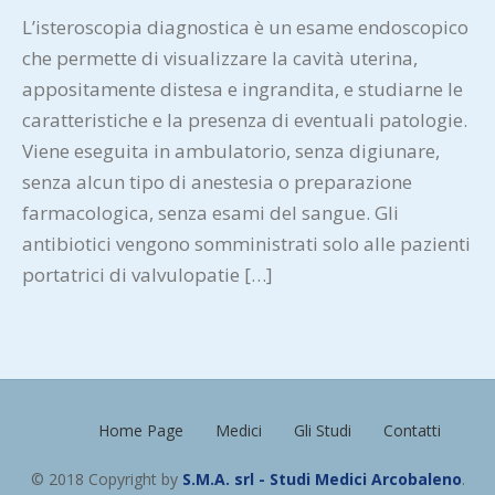
L’isteroscopia diagnostica è un esame endoscopico
che permette di visualizzare la cavità uterina,
appositamente distesa e ingrandita, e studiarne le
caratteristiche e la presenza di eventuali patologie.
Viene eseguita in ambulatorio, senza digiunare,
senza alcun tipo di anestesia o preparazione
farmacologica, senza esami del sangue. Gli
antibiotici vengono somministrati solo alle pazienti
portatrici di valvulopatie […]
Home Page
Medici
Gli Studi
Contatti
© 2018 Copyright by
S.M.A. srl - Studi Medici Arcobaleno
.