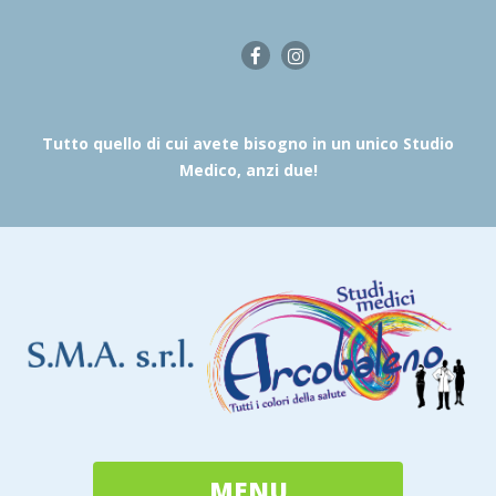
Tutto quello di cui avete bisogno in un unico Studio
Medico, anzi due!
MENU