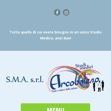
Tutto quello di cui avete bisogno in un unico Studio
Medico, anzi due!
MENU