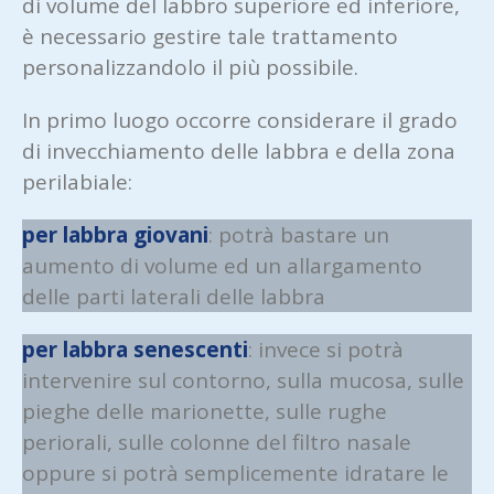
di volume del labbro superiore ed inferiore,
è necessario gestire tale trattamento
personalizzandolo il più possibile.
In primo luogo occorre considerare il grado
di invecchiamento delle labbra e della zona
perilabiale:
per labbra giovani
: potrà bastare un
aumento di volume ed un allargamento
delle parti laterali delle labbra
per labbra senescenti
: invece si potrà
intervenire sul contorno, sulla mucosa, sulle
pieghe delle marionette, sulle rughe
periorali, sulle colonne del filtro nasale
oppure si potrà semplicemente idratare le