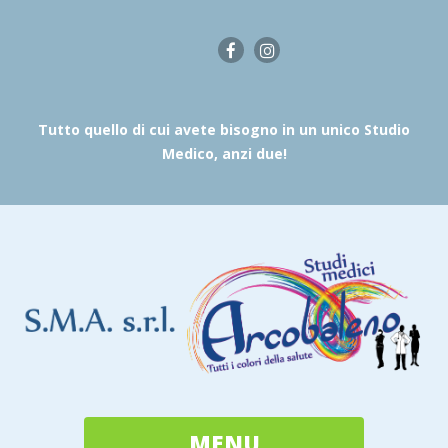
Tutto quello di cui avete bisogno in un unico Studio
Medico, anzi due!
MENU