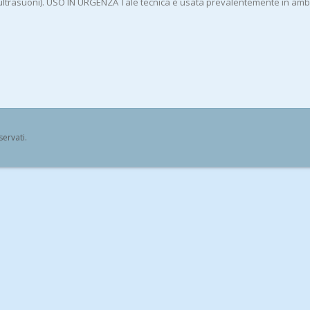
 ultrasuoni). USO IN URGENZA Tale tecnica è usata prevalentemente in ambito
iservati.