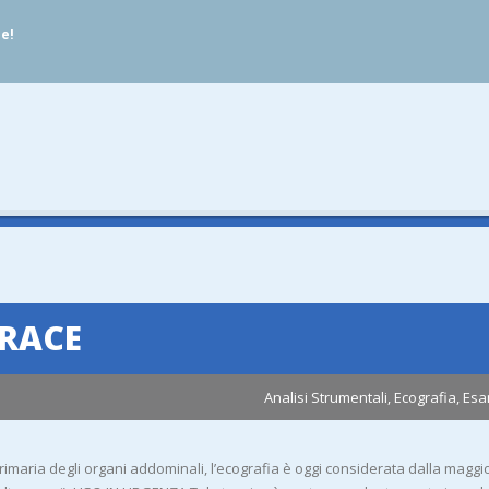
ue!
ORACE
Analisi Strumentali
,
Ecografia
,
Esa
imaria degli organi addominali, l’ecografia è oggi considerata dalla maggior