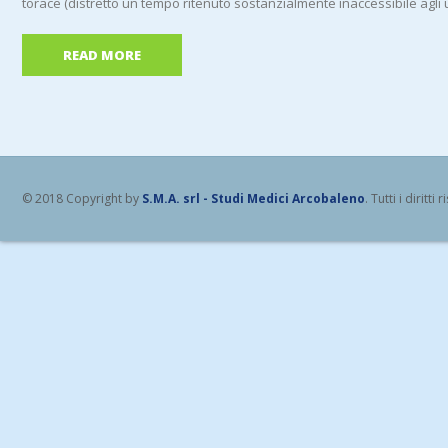
torace (distretto un tempo ritenuto sostanzialmente inaccessibile agli
READ MORE
© 2018 Copyright by
S.M.A. srl - Studi Medici Arcobaleno
. Tutti i diritti r