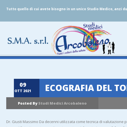
Tutto quello di cui avete bisogno in un unico Studio Medico, anzi d
09
ECOGRAFIA DEL T
OTT
2021
Posted By
Studi Medici Arcobaleno
Dr. Giusti Massimo Da decenni utilizzata come tecnica di valutazione pr