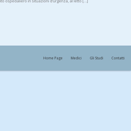
 ospedaliero in situazioni d’urgenza, al letto […]
Home Page
Medici
Gli Studi
Contatti