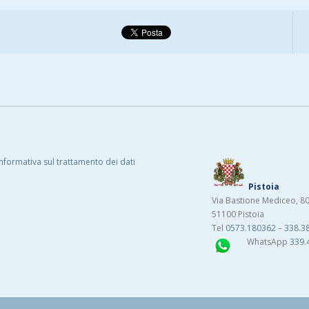
Informativa sul trattamento dei dati
Pistoia
Via Bastione Mediceo, 8
51100 Pistoia
Tel
0573.180362
–
338.3
WhatsApp
339.