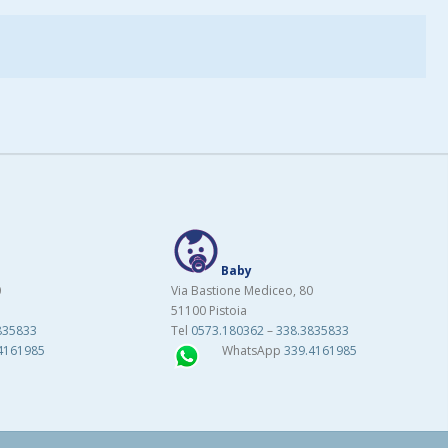
Baby
0
Via Bastione Mediceo, 80
51100 Pistoia
835833
Tel
0573.180362
–
338.3835833
4161985
WhatsApp
339.4161985