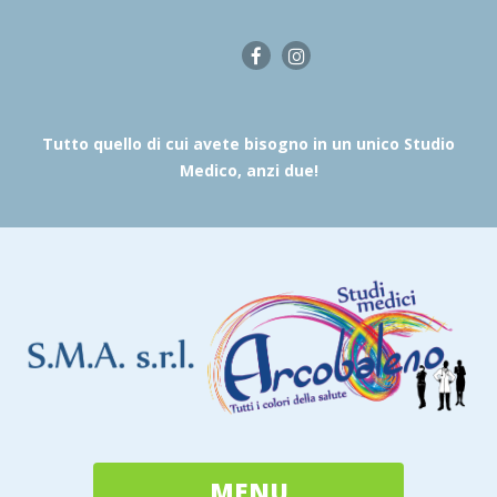
Tutto quello di cui avete bisogno in un unico Studio
Medico, anzi due!
MENU