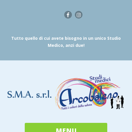
Tutto quello di cui avete bisogno in un unico Studio
Medico, anzi due!
MENU