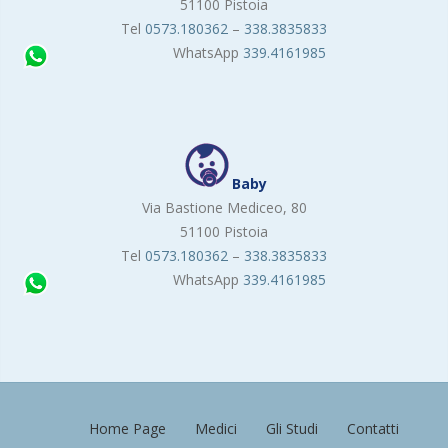
51100 Pistoia
Tel
0573.180362
–
338.3835833
WhatsApp
339.4161985
Baby
Via Bastione Mediceo, 80
51100 Pistoia
Tel
0573.180362
–
338.3835833
WhatsApp
339.4161985
Home Page
Medici
Gli Studi
Contatti