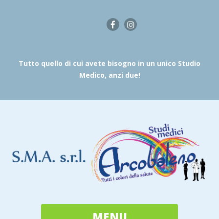
Tutto quello di cui avete bisogno in un unico Studio
Medico, anzi due!
MENU