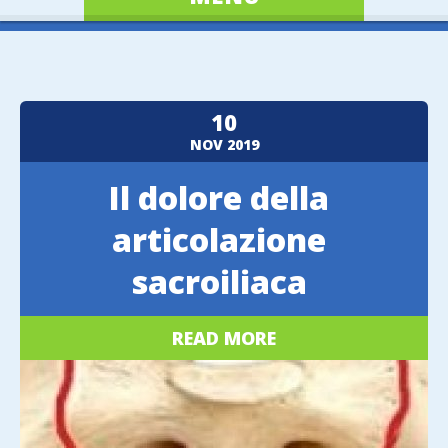
10
NOV
2019
Il dolore della
articolazione
sacroiliaca
READ MORE