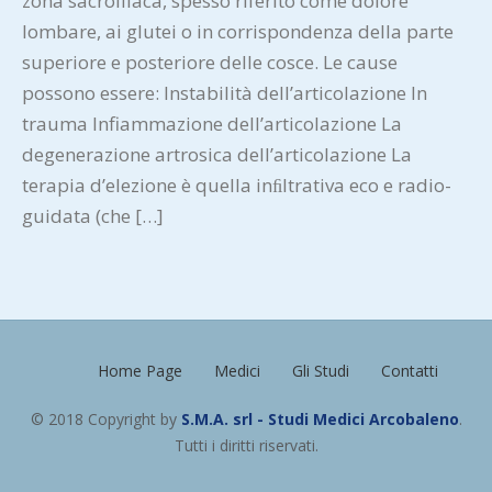
zona sacroiliaca, spesso riferito come dolore
lombare, ai glutei o in corrispondenza della parte
superiore e posteriore delle cosce. Le cause
possono essere: Instabilità dell’articolazione In
trauma Infiammazione dell’articolazione La
degenerazione artrosica dell’articolazione La
terapia d’elezione è quella inﬁltrativa eco e radio-
guidata (che […]
Home Page
Medici
Gli Studi
Contatti
© 2018 Copyright by
S.M.A. srl - Studi Medici Arcobaleno
.
Tutti i diritti riservati.