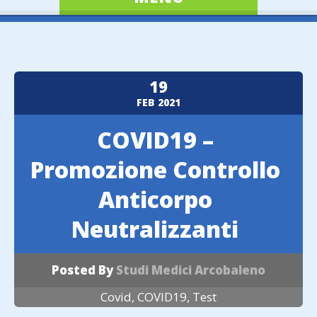
19
FEB
2021
COVID19 –
Promozione Controllo
Anticorpo
Neutralizzanti
Posted By
Studi Medici Arcobaleno
Covid
,
COVID19
,
Test