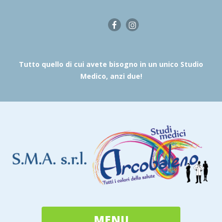
Tutto quello di cui avete bisogno in un unico Studio
Medico, anzi due!
MENU