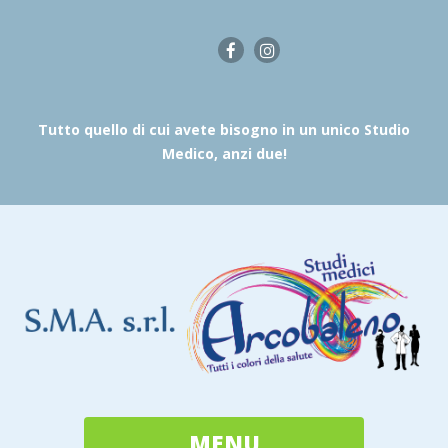
Tutto quello di cui avete bisogno in un unico Studio
Medico, anzi due!
MENU