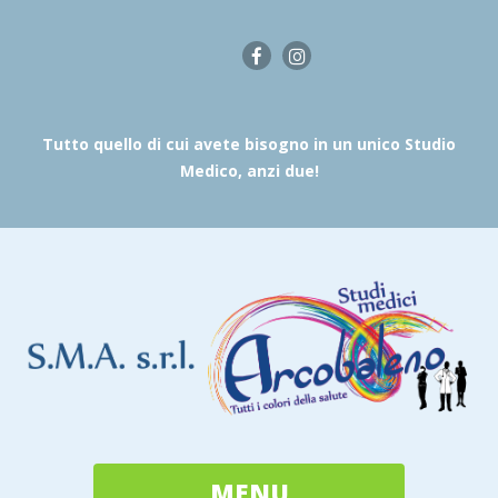
Tutto quello di cui avete bisogno in un unico Studio
Medico, anzi due!
MENU