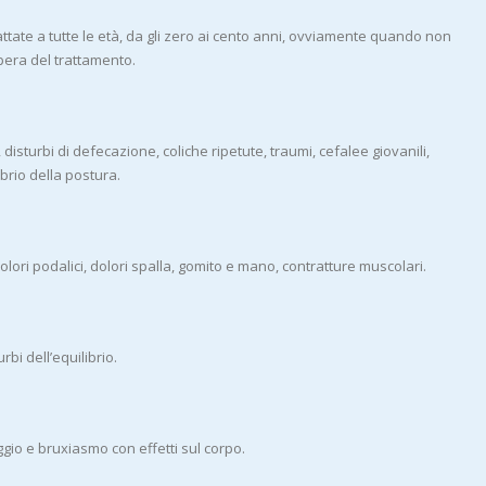
ate a tutte le età, da gli zero ai cento anni, ovviamente quando non
pera del trattamento.
 disturbi di defecazione, coliche ripetute, traumi, cefalee giovanili,
ibrio della postura.
dolori podalici, dolori spalla, gomito e mano, contratture muscolari.
bi dell’equilibrio.
gio e bruxiasmo con effetti sul corpo.