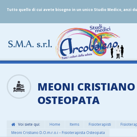
Tutto quello di cui avete bisogno in un unico Studio Medico, anzi d
MEONI CRISTIANO D
OSTEOPATA
Voi siete qui:
Home
Items
Fisioterapisti
Fisioterap
Meoni Cristiano D.O.m.r.o.i – Fisioterapista Osteopata