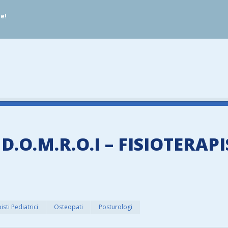
ue!
.O.M.R.O.I – FISIOTERAP
isti Pediatrici
Osteopati
Posturologi