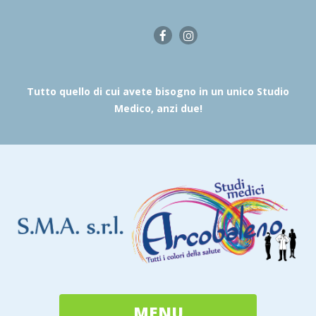
Tutto quello di cui avete bisogno in un unico Studio
Medico, anzi due!
MENU