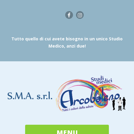
Tutto quello di cui avete bisogno in un unico Studio
Medico, anzi due!
MENU